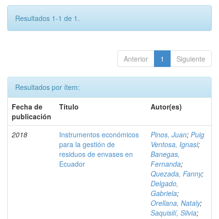
Resultados 1-1 de 1.
Anterior
1
Siguiente
Resultados por ítem:
Fecha de
Título
Autor(es)
publicación
2018
Instrumentos económicos
Pinos, Juan
;
Puig
para la gestión de
Ventosa, Ignasi
;
residuos de envases en
Banegas,
Ecuador
Fernanda
;
Quezada, Fanny
;
Delgado,
Gabriela
;
Orellana, Nataly
;
Saquisilí, Silvia
;