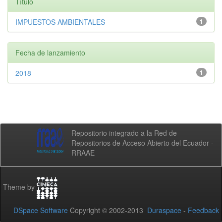
Título
IMPUESTOS AMBIENTALES
1
Fecha de lanzamiento
2018
1
Repositorio integrado a la Red de
Repositorios de Acceso Abierto del Ecuador -
RRAAE
Theme by
DSpace Software
Copyright © 2002-2013
Duraspace
-
Feedback