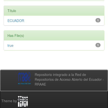
Título
ECUADOR
1
Has File(s)
true
1
Repositorio integrado a la Red de
Repositorios de Acceso Abierto del Ecuador -
RRAAE
Theme by