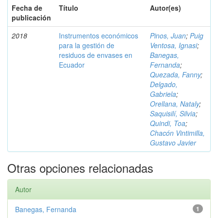
Fecha de
Título
Autor(es)
publicación
2018
Instrumentos económicos
Pinos, Juan
;
Puig
para la gestión de
Ventosa, Ignasi
;
residuos de envases en
Banegas,
Ecuador
Fernanda
;
Quezada, Fanny
;
Delgado,
Gabriela
;
Orellana, Nataly
;
Saquisilí, Silvia
;
Quindi, Toa
;
Chacón Vintimilla,
Gustavo Javier
Otras opciones relacionadas
Autor
Banegas, Fernanda
1