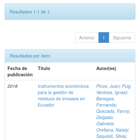
Resultados 1-1 de 1.
Anterior
1
Siguiente
Resultados por ítem:
Fecha de
Título
Autor(es)
publicación
2018
Instrumentos económicos
Pinos, Juan
;
Puig
para la gestión de
Ventosa, Ignasi
;
residuos de envases en
Banegas,
Ecuador
Fernanda
;
Quezada, Fanny
;
Delgado,
Gabriela
;
Orellana, Nataly
;
Saquisilí, Silvia
;