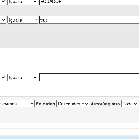
En orden
Autor/registro