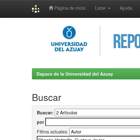
Página de inicio
Listar
Ayuda
Skip
navigation
Dspace de la Universidad del Azuay
Buscar
Buscar:
por
Filtros actuales: