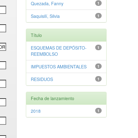
Quezada, Fanny
1
Saquisilí, Silvia
1
Título
ESQUEMAS DE DEPÓSITO-
1
REEMBOLSO
IMPUESTOS AMBIENTALES
1
RESIDUOS
1
Fecha de lanzamiento
2018
1