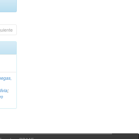
guiente
negas,
ilvia
;
vo