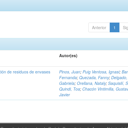
Anterior
1
Si
Autor(es)
tión de residuos de envases
Pinos, Juan
;
Puig Ventosa, Ignasi
;
Ba
Fernanda
;
Quezada, Fanny
;
Delgado,
Gabriela
;
Orellana, Nataly
;
Saquisilí, S
Quindi, Toa
;
Chacón Vintimilla, Gusta
Javier