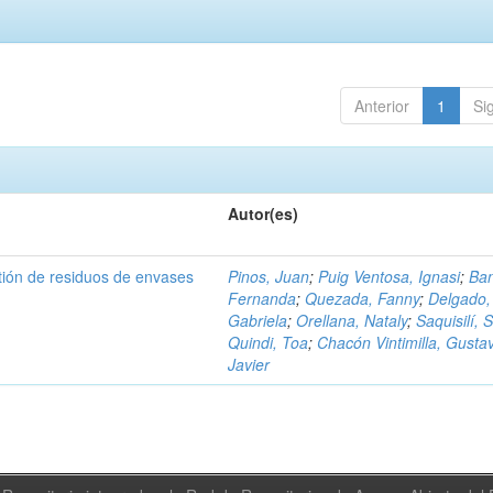
Anterior
1
Si
Autor(es)
tión de residuos de envases
Pinos, Juan
;
Puig Ventosa, Ignasi
;
Ba
Fernanda
;
Quezada, Fanny
;
Delgado,
Gabriela
;
Orellana, Nataly
;
Saquisilí, S
Quindi, Toa
;
Chacón Vintimilla, Gusta
Javier