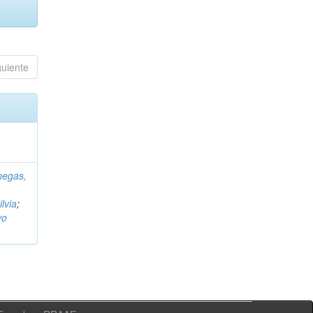
guiente
negas,
ilvia
;
vo