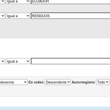
En orden
Autor/registro