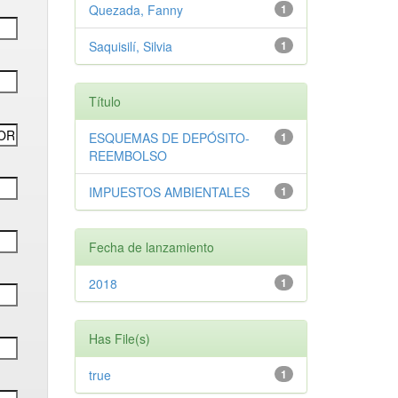
Quezada, Fanny
1
Saquisilí, Silvia
1
Título
ESQUEMAS DE DEPÓSITO-
1
REEMBOLSO
IMPUESTOS AMBIENTALES
1
Fecha de lanzamiento
2018
1
Has File(s)
true
1