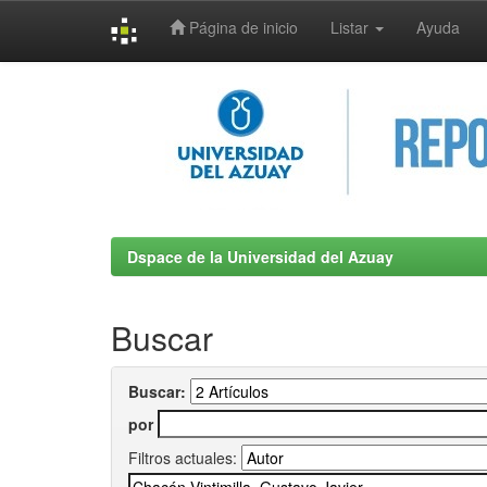
Página de inicio
Listar
Ayuda
Skip
navigation
Dspace de la Universidad del Azuay
Buscar
Buscar:
por
Filtros actuales: