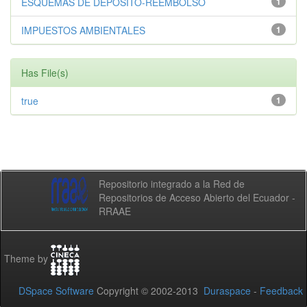
ESQUEMAS DE DEPÓSITO-REEMBOLSO
1
IMPUESTOS AMBIENTALES
1
Has File(s)
true
1
Repositorio integrado a la Red de
Repositorios de Acceso Abierto del Ecuador -
RRAAE
Theme by
DSpace Software
Copyright © 2002-2013
Duraspace
-
Feedback