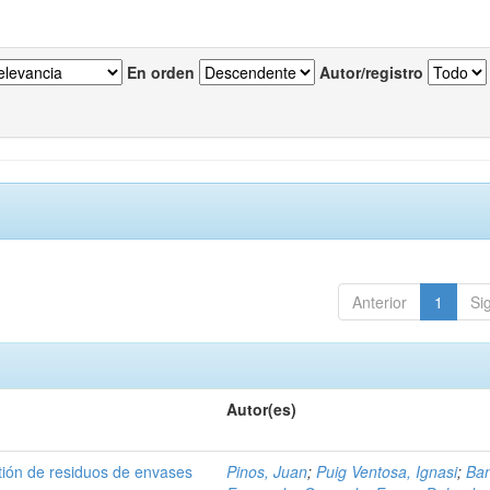
En orden
Autor/registro
Anterior
1
Si
Autor(es)
tión de residuos de envases
Pinos, Juan
;
Puig Ventosa, Ignasi
;
Ba