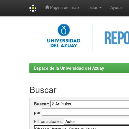
Página de inicio
Listar
Ayuda
Skip
navigation
Dspace de la Universidad del Azuay
Buscar
Buscar:
por
Filtros actuales: