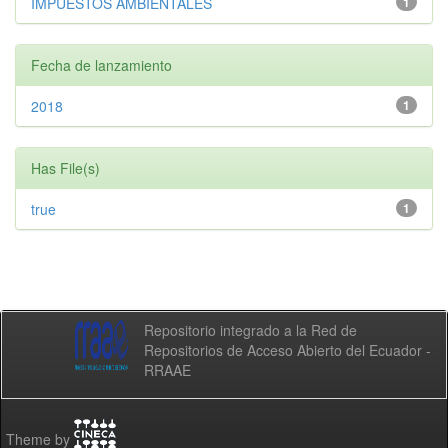
IMPUESTOS AMBIENTALES
1
Fecha de lanzamiento
2018
1
Has File(s)
true
1
Repositorio integrado a la Red de
Repositorios de Acceso Abierto del Ecuador -
RRAAE
Theme by