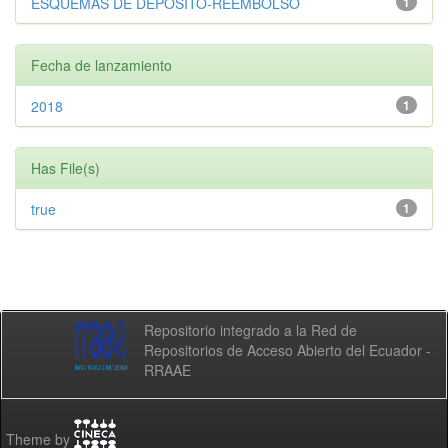
ESQUEMAS DE DEPÓSITO-REEMBOLSO
1
Fecha de lanzamiento
2018
1
Has File(s)
true
1
Repositorio integrado a la Red de
Repositorios de Acceso Abierto del Ecuador -
RRAAE
Theme by