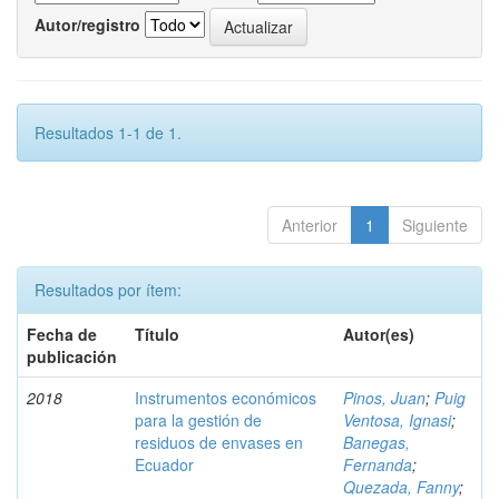
Autor/registro
Resultados 1-1 de 1.
Anterior
1
Siguiente
Resultados por ítem:
Fecha de
Título
Autor(es)
publicación
2018
Instrumentos económicos
Pinos, Juan
;
Puig
para la gestión de
Ventosa, Ignasi
;
residuos de envases en
Banegas,
Ecuador
Fernanda
;
Quezada, Fanny
;