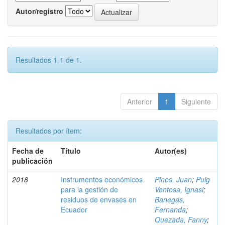
Autor/registro
Resultados 1-1 de 1.
Anterior
1
Siguiente
Resultados por ítem:
Fecha de
Título
Autor(es)
publicación
2018
Instrumentos económicos
Pinos, Juan
;
Puig
para la gestión de
Ventosa, Ignasi
;
residuos de envases en
Banegas,
Ecuador
Fernanda
;
Quezada, Fanny
;