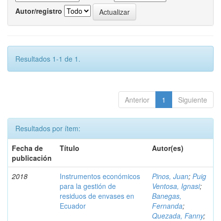
Autor/registro
Resultados 1-1 de 1.
Anterior
1
Siguiente
Resultados por ítem:
Fecha de
Título
Autor(es)
publicación
2018
Instrumentos económicos
Pinos, Juan
;
Puig
para la gestión de
Ventosa, Ignasi
;
residuos de envases en
Banegas,
Ecuador
Fernanda
;
Quezada, Fanny
;