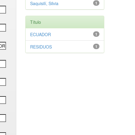
Saquisilí, Silvia
1
Título
ECUADOR
1
RESIDUOS
1