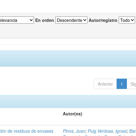
En orden
Autor/registro
Anterior
1
Si
Autor(es)
tión de residuos de envases
Pinos, Juan
;
Puig Ventosa, Ignasi
;
Ba