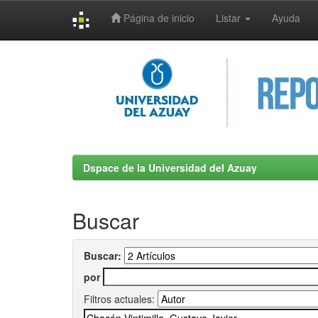
Página de inicio
Listar
Ayuda
Skip
navigation
Dspace de la Universidad del Azuay
Buscar
Buscar:
por
Filtros actuales: