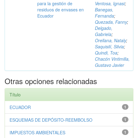
para la gestión de
Ventosa, Ignasi
;
residuos de envases en
Banegas,
Ecuador
Fernanda
;
Quezada, Fanny
;
Delgado,
Gabriela
;
Orellana, Nataly
;
Saquisilí, Silvia
;
Quindi, Toa
;
Chacón Vintimilla,
Gustavo Javier
Otras opciones relacionadas
Título
ECUADOR
1
ESQUEMAS DE DEPÓSITO-REEMBOLSO
1
IMPUESTOS AMBIENTALES
1