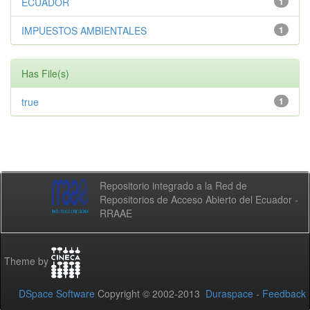
ECUADOR
1
IMPUESTOS AMBIENTALES
1
Has File(s)
true
1
Repositorio integrado a la Red de
Repositorios de Acceso Abierto del Ecuador -
RRAAE
Theme by
DSpace Software
Copyright © 2002-2013
Duraspace
-
Feedback