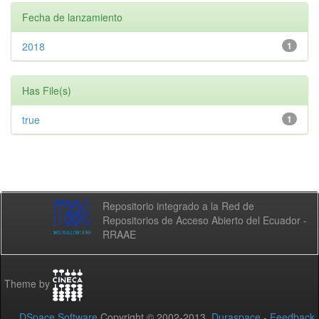
Fecha de lanzamiento
2018
1
Has File(s)
true
1
Repositorio integrado a la Red de
Repositorios de Acceso Abierto del Ecuador -
RRAAE
Theme by
DSpace Software
Copyright © 2002-2013
Duraspace
-
Feedback