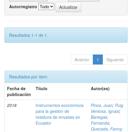
Autor/registro
Resultados 1-1 de 1.
Anterior
1
Siguiente
Resultados por ítem:
Fecha de
Título
Autor(es)
publicación
2018
Instrumentos económicos
Pinos, Juan
;
Puig
para la gestión de
Ventosa, Ignasi
;
residuos de envases en
Banegas,
Ecuador
Fernanda
;
Quezada, Fanny
;