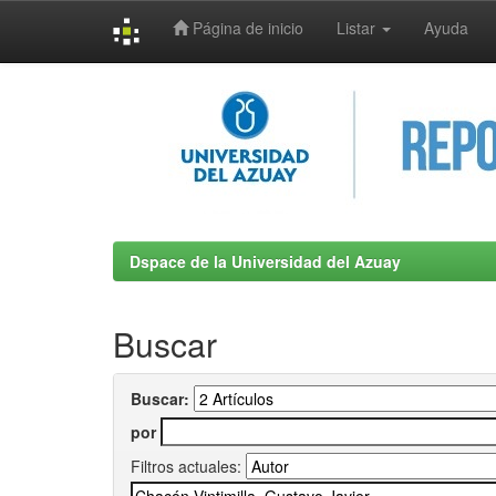
Página de inicio
Listar
Ayuda
Skip
navigation
Dspace de la Universidad del Azuay
Buscar
Buscar:
por
Filtros actuales: