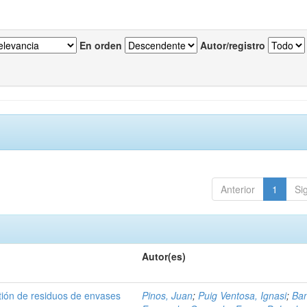
En orden
Autor/registro
Anterior
1
Si
Autor(es)
tión de residuos de envases
Pinos, Juan
;
Puig Ventosa, Ignasi
;
Ba