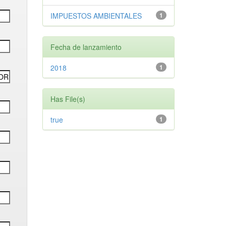
IMPUESTOS AMBIENTALES
1
Fecha de lanzamiento
2018
1
Has File(s)
true
1