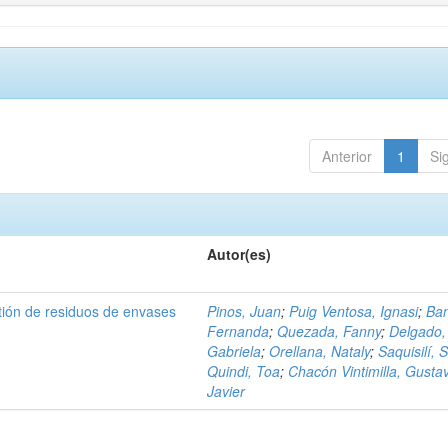
Anterior
1
Si
Autor(es)
tión de residuos de envases
Pinos, Juan
;
Puig Ventosa, Ignasi
;
Ba
Fernanda
;
Quezada, Fanny
;
Delgado,
Gabriela
;
Orellana, Nataly
;
Saquisilí, S
Quindi, Toa
;
Chacón Vintimilla, Gusta
Javier