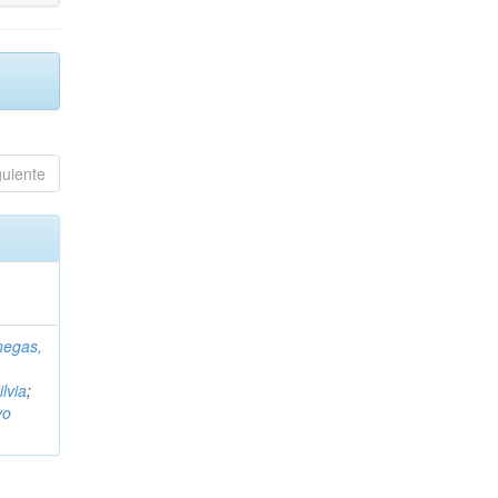
guiente
negas,
ilvia
;
vo