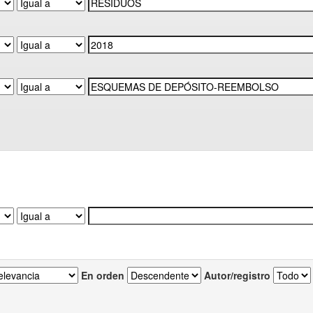
En orden
Autor/registro