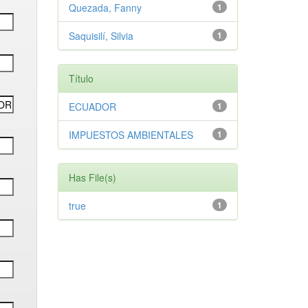
Quezada, Fanny
1
Saquisilí, Silvia
1
Título
ECUADOR
1
IMPUESTOS AMBIENTALES
1
Has File(s)
true
1