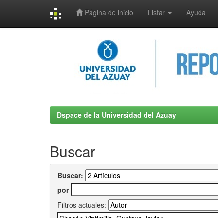
Página de inicio
Listar
Ayuda
Skip
navigation
Dspace de la Universidad del Azuay
Buscar
Buscar:
por
Filtros actuales: