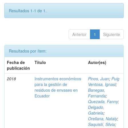
Resultados 1-1 de 1.
Anterior
1
Siguiente
Resultados por ítem:
Fecha de
Título
Autor(es)
publicación
2018
Instrumentos económicos
Pinos, Juan
;
Puig
para la gestión de
Ventosa, Ignasi
;
residuos de envases en
Banegas,
Ecuador
Fernanda
;
Quezada, Fanny
;
Delgado,
Gabriela
;
Orellana, Nataly
;
Saquisilí, Silvia
;