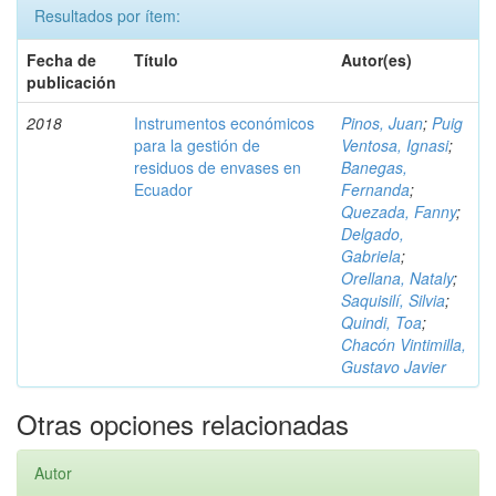
Resultados por ítem:
Fecha de
Título
Autor(es)
publicación
2018
Instrumentos económicos
Pinos, Juan
;
Puig
para la gestión de
Ventosa, Ignasi
;
residuos de envases en
Banegas,
Ecuador
Fernanda
;
Quezada, Fanny
;
Delgado,
Gabriela
;
Orellana, Nataly
;
Saquisilí, Silvia
;
Quindi, Toa
;
Chacón Vintimilla,
Gustavo Javier
Otras opciones relacionadas
Autor