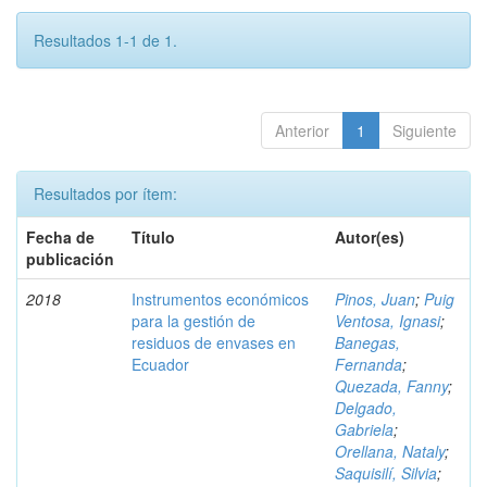
Resultados 1-1 de 1.
Anterior
1
Siguiente
Resultados por ítem:
Fecha de
Título
Autor(es)
publicación
2018
Instrumentos económicos
Pinos, Juan
;
Puig
para la gestión de
Ventosa, Ignasi
;
residuos de envases en
Banegas,
Ecuador
Fernanda
;
Quezada, Fanny
;
Delgado,
Gabriela
;
Orellana, Nataly
;
Saquisilí, Silvia
;