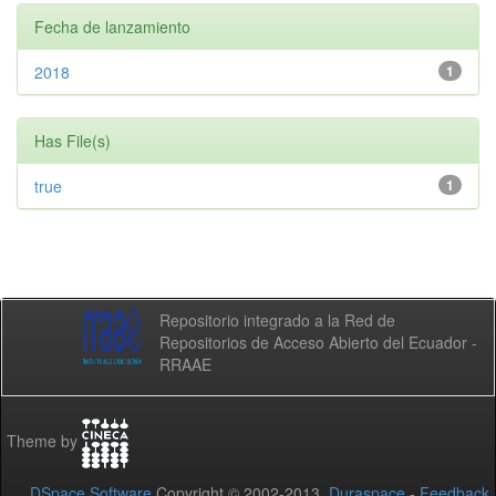
Fecha de lanzamiento
2018
1
Has File(s)
true
1
Repositorio integrado a la Red de
Repositorios de Acceso Abierto del Ecuador -
RRAAE
Theme by
DSpace Software
Copyright © 2002-2013
Duraspace
-
Feedback