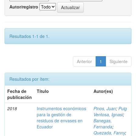
Autor/registro
Resultados 1-1 de 1.
Anterior
1
Siguiente
Resultados por ítem:
Fecha de
Título
Autor(es)
publicación
2018
Instrumentos económicos
Pinos, Juan
;
Puig
para la gestión de
Ventosa, Ignasi
;
residuos de envases en
Banegas,
Ecuador
Fernanda
;
Quezada, Fanny
;