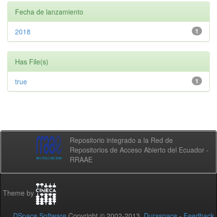
Fecha de lanzamiento
2018
1
Has File(s)
true
1
Repositorio integrado a la Red de
Repositorios de Acceso Abierto del Ecuador -
RRAAE
Theme by
DSpace Software
Copyright © 2002-2013
Duraspace
-
Feedback