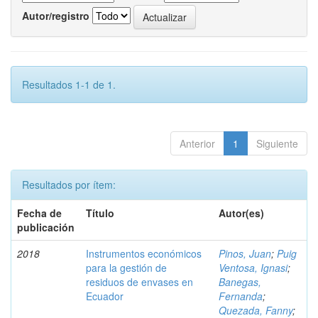
Autor/registro
Resultados 1-1 de 1.
Anterior
1
Siguiente
Resultados por ítem:
Fecha de
Título
Autor(es)
publicación
2018
Instrumentos económicos
Pinos, Juan
;
Puig
para la gestión de
Ventosa, Ignasi
;
residuos de envases en
Banegas,
Ecuador
Fernanda
;
Quezada, Fanny
;