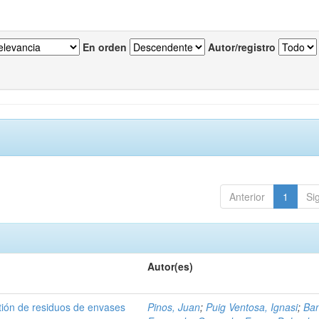
En orden
Autor/registro
Anterior
1
Si
Autor(es)
tión de residuos de envases
Pinos, Juan
;
Puig Ventosa, Ignasi
;
Ba