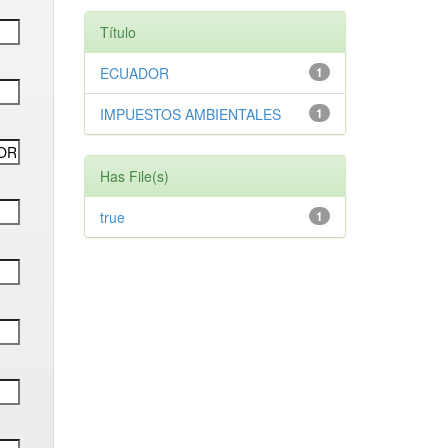
Título
ECUADOR
1
IMPUESTOS AMBIENTALES
1
Has File(s)
true
1