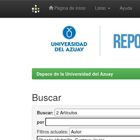
Página de inicio
Listar
Ayuda
Skip
navigation
Dspace de la Universidad del Azuay
Buscar
Buscar:
por
Filtros actuales: