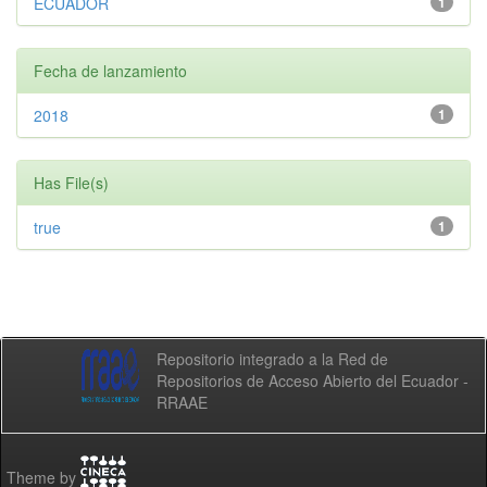
ECUADOR
1
Fecha de lanzamiento
2018
1
Has File(s)
true
1
Repositorio integrado a la Red de
Repositorios de Acceso Abierto del Ecuador -
RRAAE
Theme by