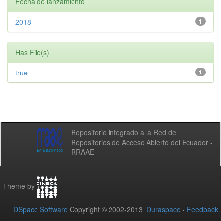
Fecha de lanzamiento
2018
1
Has File(s)
true
1
Repositorio integrado a la Red de
Repositorios de Acceso Abierto del Ecuador -
RRAAE
Theme by
DSpace Software
Copyright © 2002-2013
Duraspace
-
Feedback