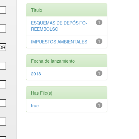
Título
ESQUEMAS DE DEPÓSITO-
1
REEMBOLSO
IMPUESTOS AMBIENTALES
1
Fecha de lanzamiento
2018
1
Has File(s)
true
1