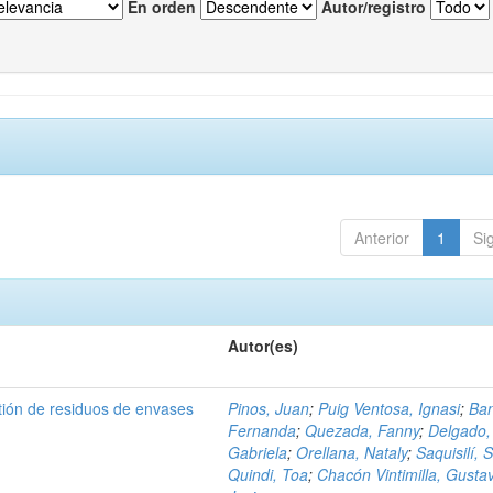
En orden
Autor/registro
Anterior
1
Si
Autor(es)
tión de residuos de envases
Pinos, Juan
;
Puig Ventosa, Ignasi
;
Ba
Fernanda
;
Quezada, Fanny
;
Delgado,
Gabriela
;
Orellana, Nataly
;
Saquisilí, S
Quindi, Toa
;
Chacón Vintimilla, Gusta