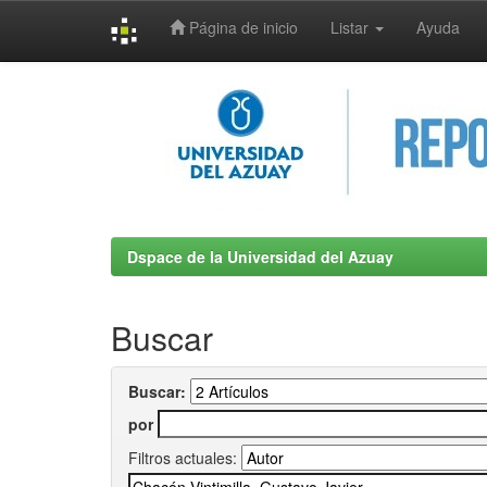
Página de inicio
Listar
Ayuda
Skip
navigation
Dspace de la Universidad del Azuay
Buscar
Buscar:
por
Filtros actuales: