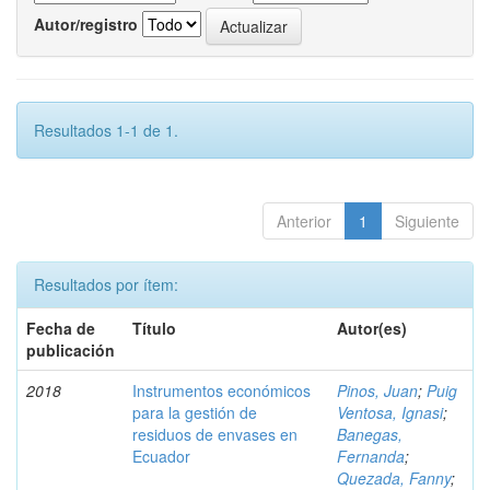
Autor/registro
Resultados 1-1 de 1.
Anterior
1
Siguiente
Resultados por ítem:
Fecha de
Título
Autor(es)
publicación
2018
Instrumentos económicos
Pinos, Juan
;
Puig
para la gestión de
Ventosa, Ignasi
;
residuos de envases en
Banegas,
Ecuador
Fernanda
;
Quezada, Fanny
;