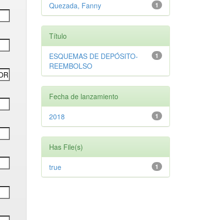
Quezada, Fanny
1
Título
ESQUEMAS DE DEPÓSITO-
1
REEMBOLSO
Fecha de lanzamiento
2018
1
Has File(s)
true
1