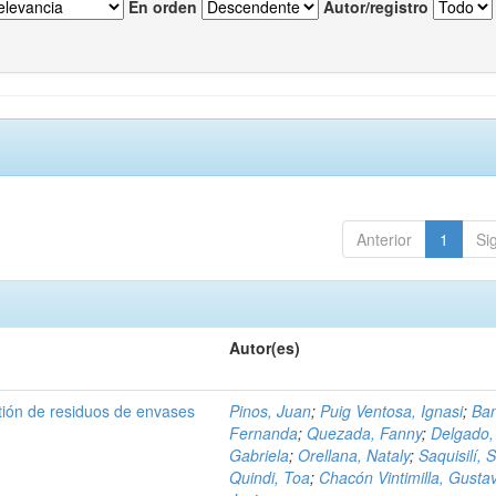
En orden
Autor/registro
Anterior
1
Si
Autor(es)
tión de residuos de envases
Pinos, Juan
;
Puig Ventosa, Ignasi
;
Ba
Fernanda
;
Quezada, Fanny
;
Delgado,
Gabriela
;
Orellana, Nataly
;
Saquisilí, S
Quindi, Toa
;
Chacón Vintimilla, Gusta