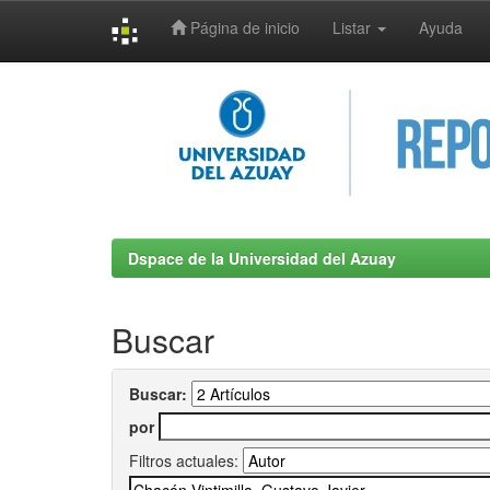
Página de inicio
Listar
Ayuda
Skip
navigation
Dspace de la Universidad del Azuay
Buscar
Buscar:
por
Filtros actuales: