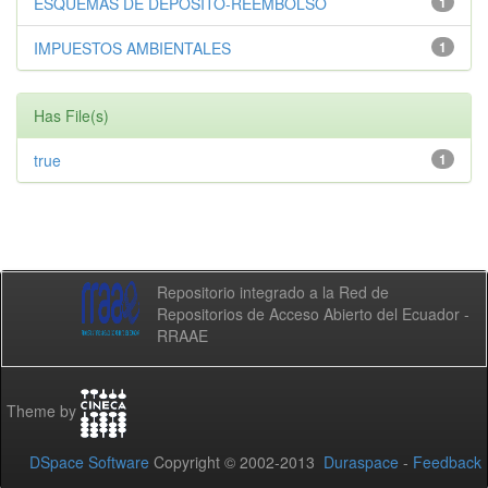
ESQUEMAS DE DEPÓSITO-REEMBOLSO
1
IMPUESTOS AMBIENTALES
1
Has File(s)
true
1
Repositorio integrado a la Red de
Repositorios de Acceso Abierto del Ecuador -
RRAAE
Theme by
DSpace Software
Copyright © 2002-2013
Duraspace
-
Feedback