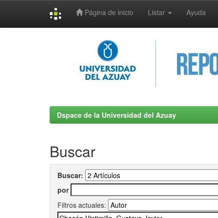
Página de inicio
Listar
Ayuda
Skip
navigation
Dspace de la Universidad del Azuay
Buscar
Buscar:
por
Filtros actuales: