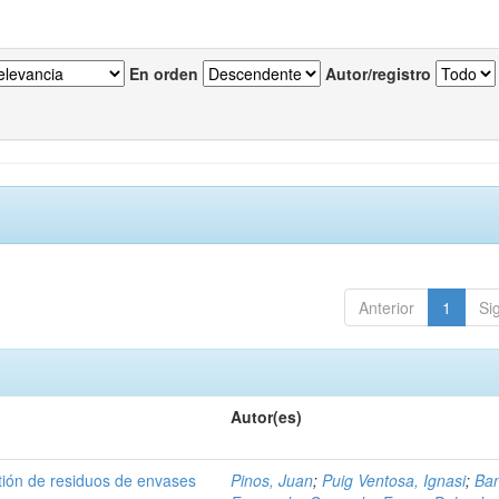
En orden
Autor/registro
Anterior
1
Si
Autor(es)
tión de residuos de envases
Pinos, Juan
;
Puig Ventosa, Ignasi
;
Ba