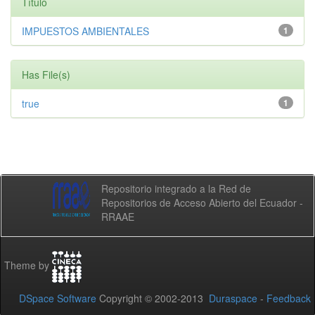
Título
IMPUESTOS AMBIENTALES
1
Has File(s)
true
1
Repositorio integrado a la Red de
Repositorios de Acceso Abierto del Ecuador -
RRAAE
Theme by
DSpace Software
Copyright © 2002-2013
Duraspace
-
Feedback