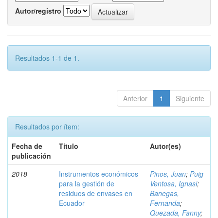
Autor/registro
Resultados 1-1 de 1.
Anterior
1
Siguiente
Resultados por ítem:
Fecha de
Título
Autor(es)
publicación
2018
Instrumentos económicos
Pinos, Juan
;
Puig
para la gestión de
Ventosa, Ignasi
;
residuos de envases en
Banegas,
Ecuador
Fernanda
;
Quezada, Fanny
;