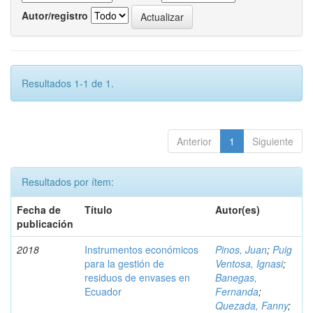
Autor/registro
Resultados 1-1 de 1.
Anterior
1
Siguiente
Resultados por ítem:
Fecha de
Título
Autor(es)
publicación
2018
Instrumentos económicos
Pinos, Juan
;
Puig
para la gestión de
Ventosa, Ignasi
;
residuos de envases en
Banegas,
Ecuador
Fernanda
;
Quezada, Fanny
;