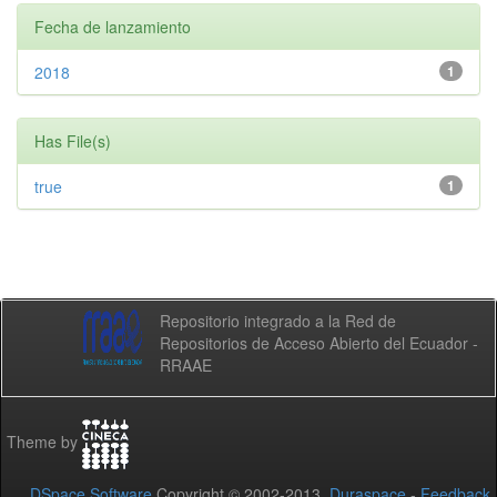
Fecha de lanzamiento
2018
1
Has File(s)
true
1
Repositorio integrado a la Red de
Repositorios de Acceso Abierto del Ecuador -
RRAAE
Theme by
DSpace Software
Copyright © 2002-2013
Duraspace
-
Feedback