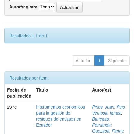
Autor/registro
Resultados 1-1 de 1.
Anterior
1
Siguiente
Resultados por ítem:
Fecha de
Título
Autor(es)
publicación
2018
Instrumentos económicos
Pinos, Juan
;
Puig
para la gestión de
Ventosa, Ignasi
;
residuos de envases en
Banegas,
Ecuador
Fernanda
;
Quezada, Fanny
;