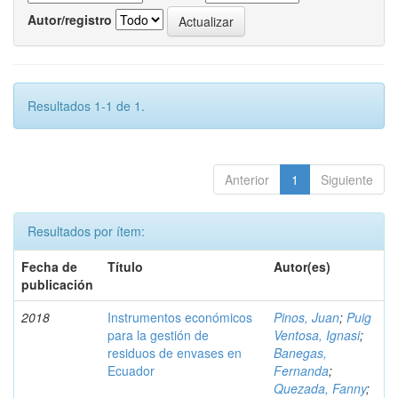
Autor/registro
Resultados 1-1 de 1.
Anterior
1
Siguiente
Resultados por ítem:
Fecha de
Título
Autor(es)
publicación
2018
Instrumentos económicos
Pinos, Juan
;
Puig
para la gestión de
Ventosa, Ignasi
;
residuos de envases en
Banegas,
Ecuador
Fernanda
;
Quezada, Fanny
;