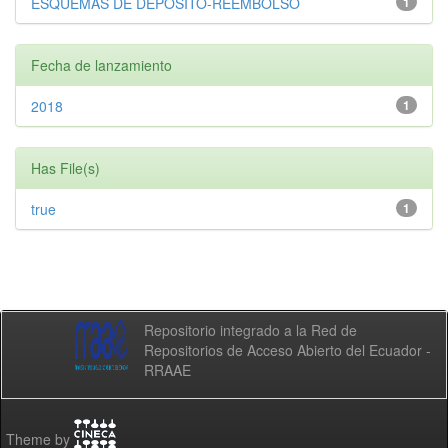
ESQUEMAS DE DEPÓSITO-REEMBOLSO
1
Fecha de lanzamiento
2018
1
Has File(s)
true
1
Repositorio integrado a la Red de
Repositorios de Acceso Abierto del Ecuador -
RRAAE
Theme by