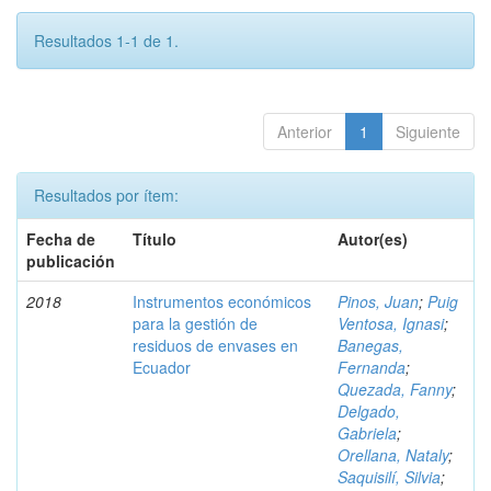
Resultados 1-1 de 1.
Anterior
1
Siguiente
Resultados por ítem:
Fecha de
Título
Autor(es)
publicación
2018
Instrumentos económicos
Pinos, Juan
;
Puig
para la gestión de
Ventosa, Ignasi
;
residuos de envases en
Banegas,
Ecuador
Fernanda
;
Quezada, Fanny
;
Delgado,
Gabriela
;
Orellana, Nataly
;
Saquisilí, Silvia
;