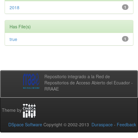
2018
1
Has File(s)
true
1
Repositorio integrado a la Red de
Repositorios de Acceso Abierto del Ecuador -
RRAAE
Theme by
DSpace Software
Copyright © 2002-2013
Duraspace
-
Feedback