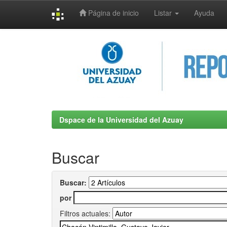
Página de inicio
Listar
Ayuda
Skip
navigation
Dspace de la Universidad del Azuay
Buscar
Buscar:
por
Filtros actuales: