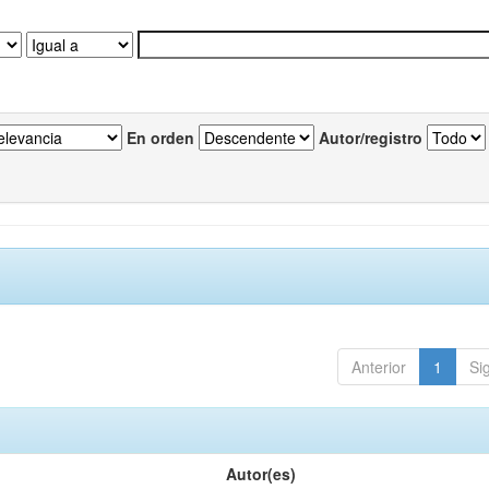
En orden
Autor/registro
Anterior
1
Si
Autor(es)