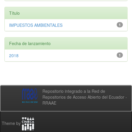
Título
IMPUESTOS AMBIENTALES
1
Fecha de lanzamiento
2018
1
Repositorio integrado a la Red de
Repositorios de Acceso Abierto del Ecuador -
RRAAE
Theme by