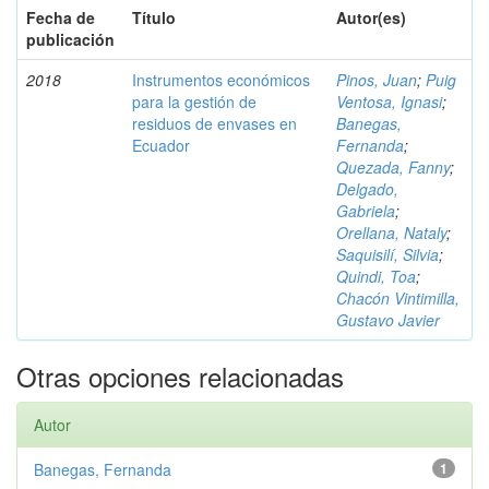
Fecha de
Título
Autor(es)
publicación
2018
Instrumentos económicos
Pinos, Juan
;
Puig
para la gestión de
Ventosa, Ignasi
;
residuos de envases en
Banegas,
Ecuador
Fernanda
;
Quezada, Fanny
;
Delgado,
Gabriela
;
Orellana, Nataly
;
Saquisilí, Silvia
;
Quindi, Toa
;
Chacón Vintimilla,
Gustavo Javier
Otras opciones relacionadas
Autor
Banegas, Fernanda
1