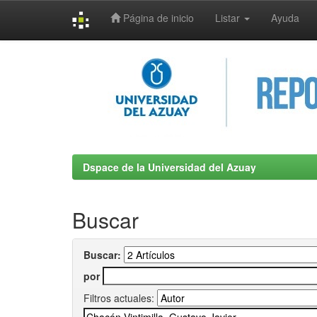
Página de inicio
Listar
Ayuda
Skip
navigation
Dspace de la Universidad del Azuay
Buscar
Buscar:
por
Filtros actuales: