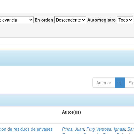
En orden
Autor/registro
Anterior
1
Si
Autor(es)
tión de residuos de envases
Pinos, Juan
;
Puig Ventosa, Ignasi
;
Ba