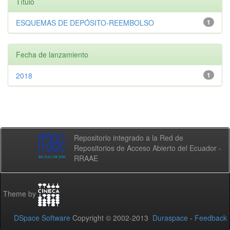
Título
ESQUEMAS DE DEPÓSITO-REEMBOLSO
1
Fecha de lanzamiento
2018
1
Repositorio integrado a la Red de
Repositorios de Acceso Abierto del Ecuador -
RRAAE
Theme by
DSpace Software
Copyright © 2002-2013
Duraspace
-
Feedback