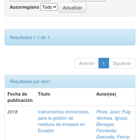
Autor/registro
Resultados 1-1 de 1.
Anterior
1
Siguiente
Resultados por ítem:
Fecha de
Título
Autor(es)
publicación
2018
Instrumentos económicos
Pinos, Juan
;
Puig
para la gestión de
Ventosa, Ignasi
;
residuos de envases en
Banegas,
Ecuador
Fernanda
;
Quezada, Fanny
;