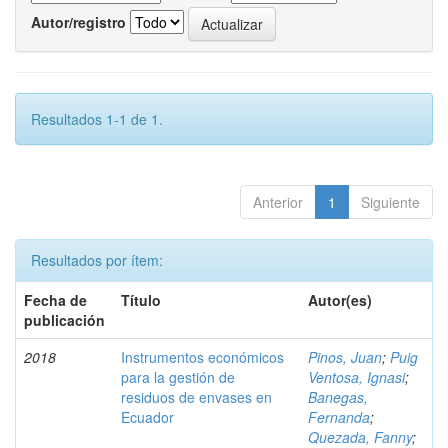
Autor/registro
Resultados 1-1 de 1.
Anterior
1
Siguiente
Resultados por ítem:
Fecha de
Título
Autor(es)
publicación
2018
Instrumentos económicos
Pinos, Juan
;
Puig
para la gestión de
Ventosa, Ignasi
;
residuos de envases en
Banegas,
Ecuador
Fernanda
;
Quezada, Fanny
;