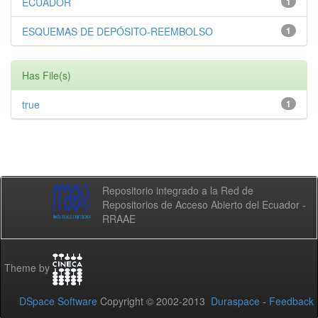
ECUADOR
1
ESQUEMAS DE DEPÓSITO-REEMBOLSO
1
Has File(s)
true
1
Repositorio integrado a la Red de
Repositorios de Acceso Abierto del Ecuador -
RRAAE
Theme by
DSpace Software
Copyright © 2002-2013
Duraspace
-
Feedback