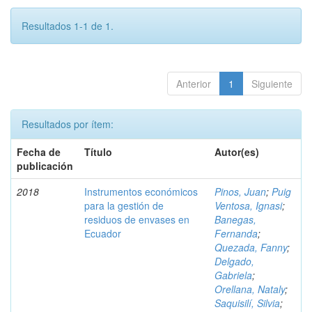
Resultados 1-1 de 1.
Anterior
1
Siguiente
Resultados por ítem:
Fecha de
Título
Autor(es)
publicación
2018
Instrumentos económicos
Pinos, Juan
;
Puig
para la gestión de
Ventosa, Ignasi
;
residuos de envases en
Banegas,
Ecuador
Fernanda
;
Quezada, Fanny
;
Delgado,
Gabriela
;
Orellana, Nataly
;
Saquisilí, Silvia
;