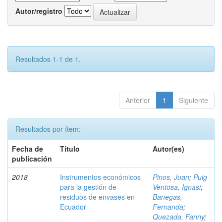
Autor/registro
Resultados 1-1 de 1.
Anterior
1
Siguiente
Resultados por ítem:
Fecha de
Título
Autor(es)
publicación
2018
Instrumentos económicos
Pinos, Juan
;
Puig
para la gestión de
Ventosa, Ignasi
;
residuos de envases en
Banegas,
Ecuador
Fernanda
;
Quezada, Fanny
;