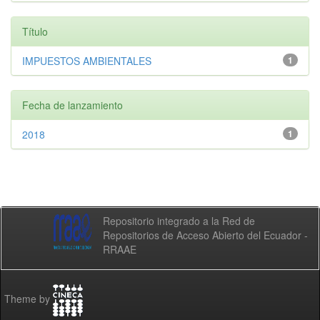
Título
IMPUESTOS AMBIENTALES
1
Fecha de lanzamiento
2018
1
Repositorio integrado a la Red de
Repositorios de Acceso Abierto del Ecuador -
RRAAE
Theme by