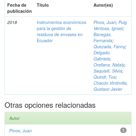
Fecha de
Título
Autor(es)
publicación
2018
Instrumentos económicos
Pinos, Juan
;
Puig
para la gestión de
Ventosa, Ignasi
;
residuos de envases en
Banegas,
Ecuador
Fernanda
;
Quezada, Fanny
;
Delgado,
Gabriela
;
Orellana, Nataly
;
Saquisilí, Silvia
;
Quindi, Toa
;
Chacón Vintimilla,
Gustavo Javier
Otras opciones relacionadas
Autor
Pinos, Juan
1