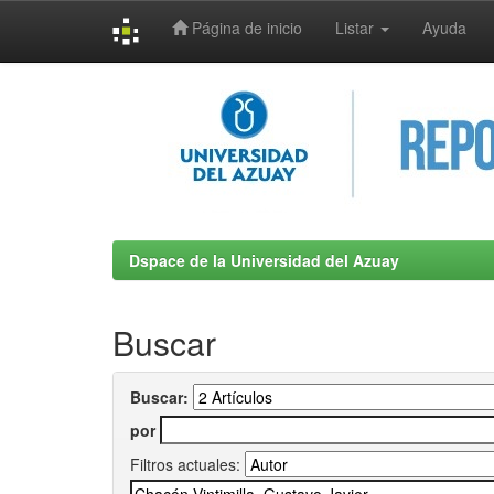
Página de inicio
Listar
Ayuda
Skip
navigation
Dspace de la Universidad del Azuay
Buscar
Buscar:
por
Filtros actuales: