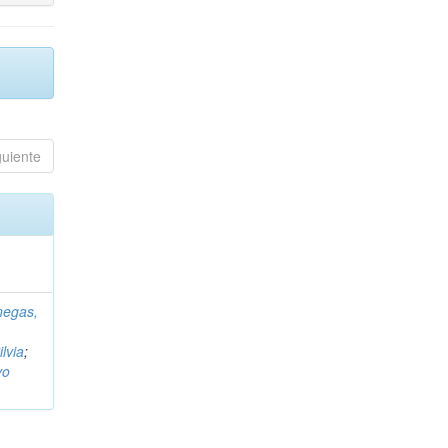
guiente
negas,
ilvia
;
vo