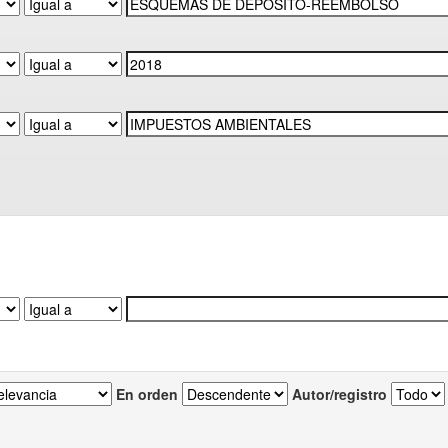
En orden
Autor/registro