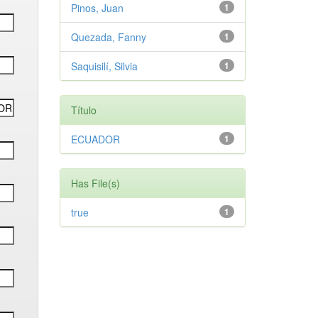
Pinos, Juan
1
Quezada, Fanny
1
Saquisilí, Silvia
1
Título
ECUADOR
1
Has File(s)
true
1