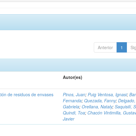
Anterior
1
Si
Autor(es)
tión de residuos de envases
Pinos, Juan
;
Puig Ventosa, Ignasi
;
Ba
Fernanda
;
Quezada, Fanny
;
Delgado,
Gabriela
;
Orellana, Nataly
;
Saquisilí, S
Quindi, Toa
;
Chacón Vintimilla, Gusta
Javier